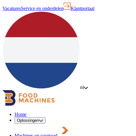
Vacatures
Service en onderdelen
Klantportaal
nl
Home
Oplossingen
Machines op voorraad