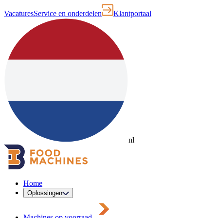
Vacatures
Service en onderdelen
Klantportaal
nl
Home
Oplossingen
Machines op voorraad