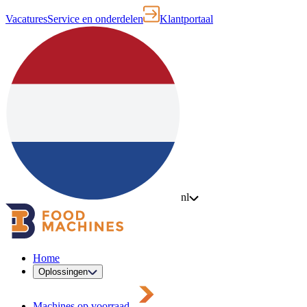
Vacatures
Service en onderdelen
Klantportaal
nl
Home
Oplossingen
Machines op voorraad