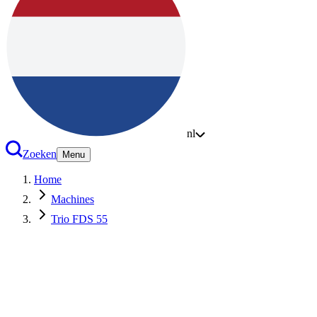
nl
Zoeken
Menu
Home
Machines
Trio FDS 55