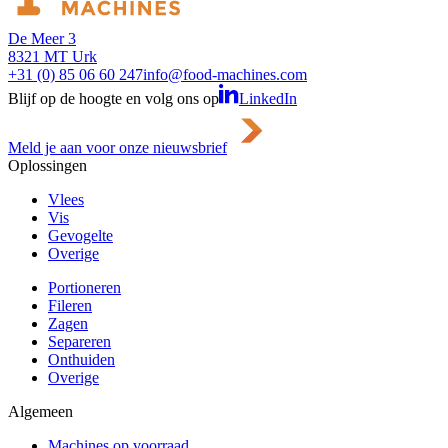
De Meer 3
8321 MT Urk
+31 (0) 85 06 60 247
info@food-machines.com
Blijf op de hoogte en volg ons op
LinkedIn
Meld je aan voor onze nieuwsbrief
Oplossingen
Vlees
Vis
Gevogelte
Overige
Portioneren
Fileren
Zagen
Separeren
Onthuiden
Overige
Algemeen
Machines op voorraad