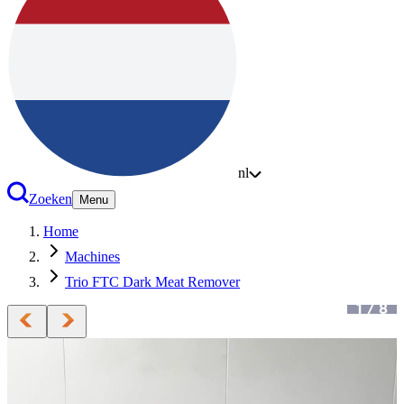
nl
Zoeken
Menu
Home
Machines
Trio FTC Dark Meat Remover
1
/
8