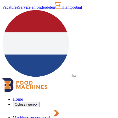
Vacatures
Service en onderdelen
Klantportaal
nl
Home
Oplossingen
Machines op voorraad