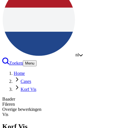
nl
Zoeken
Menu
Home
Cases
Korf Vis
Baader
Fileren
Overige bewerkingen
Vis
Korf Vis