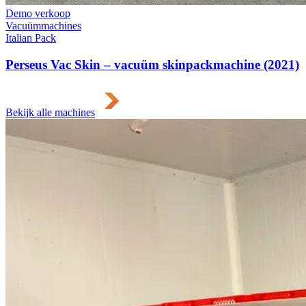
Demo verkoop
Vacuümmachines
Italian Pack
Perseus Vac Skin – vacuüm skinpackmachine (2021)
Bekijk alle machines
Ga naar case
0
Ga naar case
1
Ga naar case
2
Ga naar case
3
Ga naar case
4
Andere cases die interessant zijn
“Met IB Food-Machines hebben we al vijftien jaar een
hele fijne samenwerking. Zij hebben ons een uiterst
veilige BladeStop-lintzaag geleverd, die bovendien aan
alle eisen voldoet op het gebied van voedselveiligheid
en betrouwbaarheid.”
Pieter Gerssen, Inkoop en planning @ Seacon Production