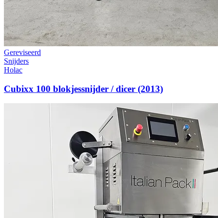
Gereviseerd
Snijders
Holac
Cubixx 100 blokjessnijder / dicer (2013)