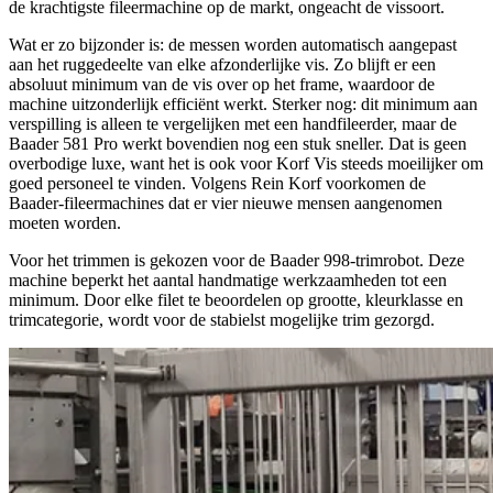
de krachtigste fileermachine op de markt, ongeacht de vissoort.
Wat er zo bijzonder is: de messen worden automatisch aangepast
aan het ruggedeelte van elke afzonderlijke vis. Zo blijft er een
absoluut minimum van de vis over op het frame, waardoor de
machine uitzonderlijk efficiënt werkt. Sterker nog: dit minimum aan
verspilling is alleen te vergelijken met een handfileerder, maar de
Baader 581 Pro werkt bovendien nog een stuk sneller. Dat is geen
overbodige luxe, want het is ook voor Korf Vis steeds moeilijker om
goed personeel te vinden. Volgens Rein Korf voorkomen de
Baader-fileermachines dat er vier nieuwe mensen aangenomen
moeten worden.
Voor het trimmen is gekozen voor de Baader 998-trimrobot. Deze
machine beperkt het aantal handmatige werkzaamheden tot een
minimum. Door elke filet te beoordelen op grootte, kleurklasse en
trimcategorie, wordt voor de stabielst mogelijke trim gezorgd.