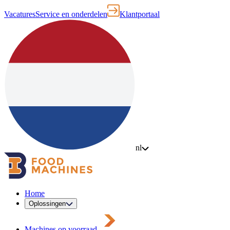
Vacatures
Service en onderdelen
Klantportaal
nl
Home
Oplossingen
Machines op voorraad