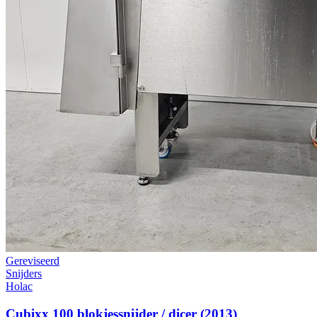
Gereviseerd
Snijders
Holac
Cubixx 100 blokjessnijder / dicer (2013)