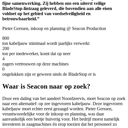
fijne samenwerking. Zij hebben ons een uiterst veilige
BladeStop-lintzaag geleverd, die bovendien aan alle eisen
voldoet op het gebied van voedselveiligheid en
betrouwbaarheid.”
Pieter Gerssen, inkoop en planning @ Seacon Production
800
ton kabeljauw minimaal wordt jaarlijks verwerkt
200
ton per medewerker, komt dat op neer
4
zagers vertrouwen op deze machines
0
ongelukken zijn er geweest sinds de BladeStop er is
Waar is Seacon naar op zoek?
Door een daling van het aandeel Noordzeevis, moet Seacon op zoek
naar een alternatief: op zee ingevroren kabeljauw. Deze ingevroren
kabeljauw moet echter eerst gezaagd worden. Pieter Gerssen,
verantwoordelijke voor de inkoop en planning, was daar
aanvankelijk een beetje huiverig voor. Het bedrijf moest namelijk
investeren in zaagmachines én erop toezien dat het personeel zo