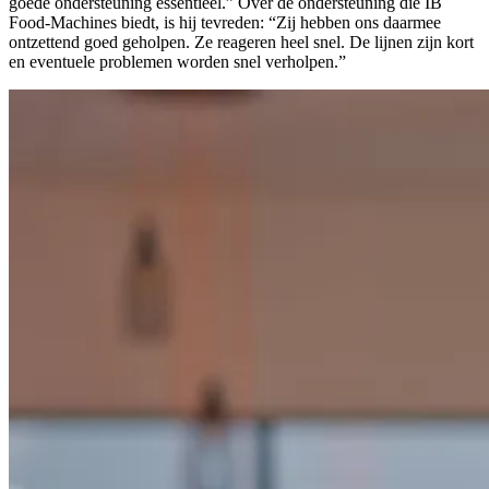
goede ondersteuning essentieel.” Over de ondersteuning die IB
Food-Machines biedt, is hij tevreden: “Zij hebben ons daarmee
ontzettend goed geholpen. Ze reageren heel snel. De lijnen zijn kort
en eventuele problemen worden snel verholpen.”