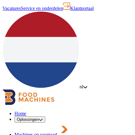
Vacatures
Service en onderdelen
Klantportaal
nl
Home
Oplossingen
Machines op voorraad